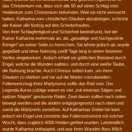
das Christentum vor, dass sich alle 50 auf einen Schlag vom
Heidentum zum Christentum bekehrten. Weil sie nicht vermocht
hatten, Katharina vom christlichen Glauben abzubringen, schickte
der Kaiser alle fünfzig auf den Scheiterhaufen.
Von ihrer Schlagfertigkeit und Schönheit beeindruckt, bot der
Kaiser Katharina mehrmals an, als „gewaltige und hochgezierte
Königin“ an seiner Seite zu herrschen. Sie lehnte jedoch ab, wurde
gegeißelt und ohne Nahrung zwölf Tage lang in einem finsteren
Verlies eingekerkert. Jedoch erhielt sie göttlichen Beistand durch
Engel, welche die Wunden salbten, und durch eine weiße Taube,
die Nahrung brachte. Auch Christus selbst kam, um ihren
Glauben zu stärken und sie auf die Marter vorzubereiten.
Folterwerkzeug ihres Martyriums sollte das Rad sein. Der
Legenda Aurea zufolge waren es vier „mit eisernen Sägen und
spitzen Nägeln“ gesäumte Räder. Zwei davon sollten nach unten
bewegt werden und die andern entgegengesetzt nach oben und
somit die Märtyrerin zerreißen. Auf Katharinas Gebet hin kam
jedoch ein Engel und zerstörte das Folterinstrument mit solcher
Wucht, dass zugleich 4000 Heiden getötet wurden. Letztendlich
wurde Katharina enthauptet, und aus ihren Wunden floss Milch